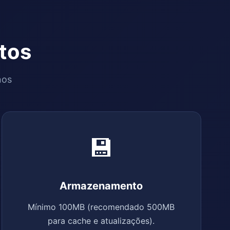
tos
nos
💾
Armazenamento
Mínimo 100MB (recomendado 500MB
para cache e atualizações).