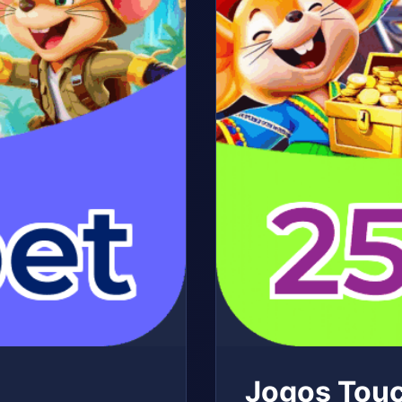
Jogos Tou