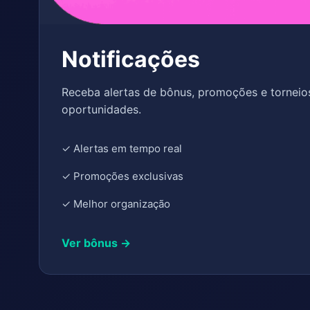
Notificações
Receba alertas de bônus, promoções e torneio
oportunidades.
✓ Alertas em tempo real
✓ Promoções exclusivas
✓ Melhor organização
Ver bônus →