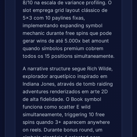
8/10 na escala de variance profiling. O
slot emprega grid layout clássico de
5×3 com 10 paylines fixas,
implementando expanding symbol
mechanic durante free spins que pode
gerar wins de até 5.000x bet amount
quando símbolos premium cobrem
todos os 15 positions simultaneamente.
A narrative structure segue Rich Wilde,
explorador arquetípico inspirado em
Indiana Jones, através de tomb raiding
adventures renderizados em arte 2D
de alta fidelidade. O Book symbol
funciona como scatter E wild
simultaneamente, triggering 10 free
spins quando 3+ aparecem anywhere
on reels. Durante bonus round, um