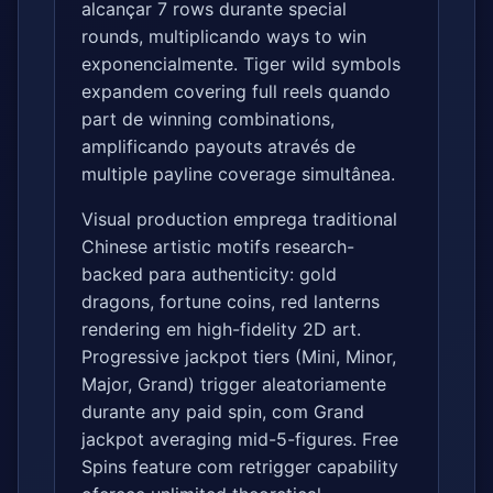
alcançar 7 rows durante special
rounds, multiplicando ways to win
exponencialmente. Tiger wild symbols
expandem covering full reels quando
part de winning combinations,
amplificando payouts através de
multiple payline coverage simultânea.
Visual production emprega traditional
Chinese artistic motifs research-
backed para authenticity: gold
dragons, fortune coins, red lanterns
rendering em high-fidelity 2D art.
Progressive jackpot tiers (Mini, Minor,
Major, Grand) trigger aleatoriamente
durante any paid spin, com Grand
jackpot averaging mid-5-figures. Free
Spins feature com retrigger capability