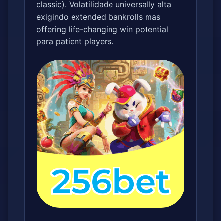
classic). Volatilidade universally alta
exigindo extended bankrolls mas
offering life-changing win potential
para patient players.