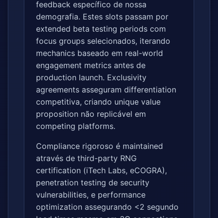
feedback específico de nossa
demografia. Estes slots passam por
extended beta testing periods com
focus groups selecionados, iterando
mechanics baseado em real-world
engagement metrics antes de
production launch. Exclusivity
agreements asseguram differentiation
competitiva, criando unique value
proposition não replicável em
competing platforms.
Compliance rigoroso é maintained
através de third-party RNG
certification (iTech Labs, eCOGRA),
penetration testing de security
vulnerabilities, e performance
optimization assegurando <2 segundo