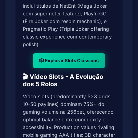
inclui títulos de NetEnt (Mega Joker
com supermeter feature), Play'n GO
(Fire Joker com respin mechanic), e
Pragmatic Play (Triple Joker offering
classic experience com contemporary
polish).
🎲 Explorar Slots Clássicos
🎬 Vídeo Slots - A Evolução
dos 5 Rolos
Vídeo slots (predominantly 5×3 grids,
10-50 paylines) dominam 75%+ do
gaming volume na 256bet, oferecendo
optimal balance entre complexity e
accessibility. Production values rivaling
mobile gaming AAA titles: 3D character