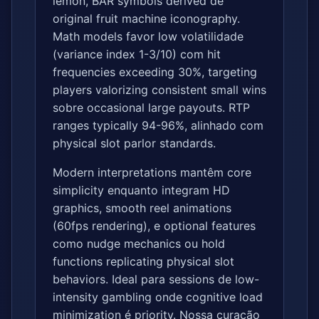
lemon, BAR symbols derived de
original fruit machine iconography.
Math models favor low volatilidade
(variance index 1-3/10) com hit
frequencies exceeding 30%, targeting
players valorizing consistent small wins
sobre occasional large payouts. RTP
ranges typically 94-96%, alinhado com
physical slot parlor standards.
Modern interpretations mantêm core
simplicity enquanto integram HD
graphics, smooth reel animations
(60fps rendering), e optional features
como nudge mechanics ou hold
functions replicating physical slot
behaviors. Ideal para sessions de low-
intensity gambling onde cognitive load
minimization é priority. Nossa curação