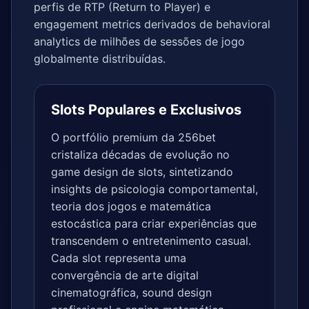
perfis de RTP (Return to Player) e
engagement metrics derivados de behavioral
analytics de milhões de sessões de jogo
globalmente distribuídas.
Slots Populares e Exclusivos
O portfólio premium da 256bet
cristaliza décadas de evolução no
game design de slots, sintetizando
insights de psicologia comportamental,
teoria dos jogos e matemática
estocástica para criar experiências que
transcendem o entretenimento casual.
Cada slot representa uma
convergência de arte digital
cinematográfica, sound design