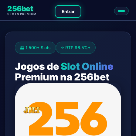
256bet
Entrar
SLOTS PREMIUM
🎰 1.500+ Slots
⭐ RTP 96.5%+
Jogos de
Slot Online
Premium na 256bet