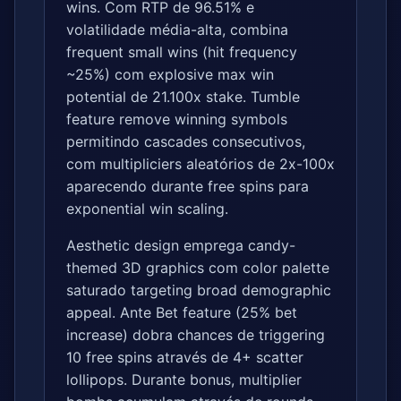
wins. Com RTP de 96.51% e
volatilidade média-alta, combina
frequent small wins (hit frequency
~25%) com explosive max win
potential de 21.100x stake. Tumble
feature remove winning symbols
permitindo cascades consecutivos,
com multipliciers aleatórios de 2x-100x
aparecendo durante free spins para
exponential win scaling.
Aesthetic design emprega candy-
themed 3D graphics com color palette
saturado targeting broad demographic
appeal. Ante Bet feature (25% bet
increase) dobra chances de triggering
10 free spins através de 4+ scatter
lollipops. Durante bonus, multiplier