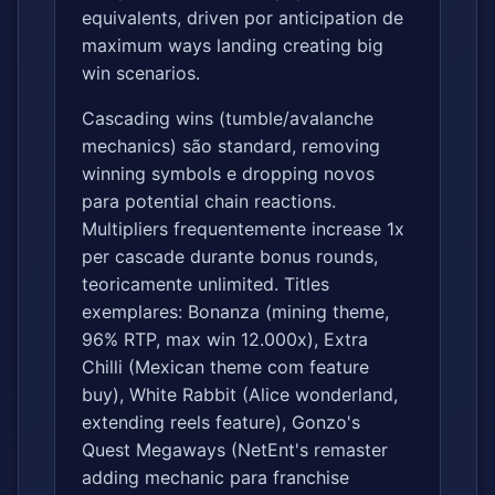
equivalents, driven por anticipation de
maximum ways landing creating big
win scenarios.
Cascading wins (tumble/avalanche
mechanics) são standard, removing
winning symbols e dropping novos
para potential chain reactions.
Multipliers frequentemente increase 1x
per cascade durante bonus rounds,
teoricamente unlimited. Titles
exemplares: Bonanza (mining theme,
96% RTP, max win 12.000x), Extra
Chilli (Mexican theme com feature
buy), White Rabbit (Alice wonderland,
extending reels feature), Gonzo's
Quest Megaways (NetEnt's remaster
adding mechanic para franchise