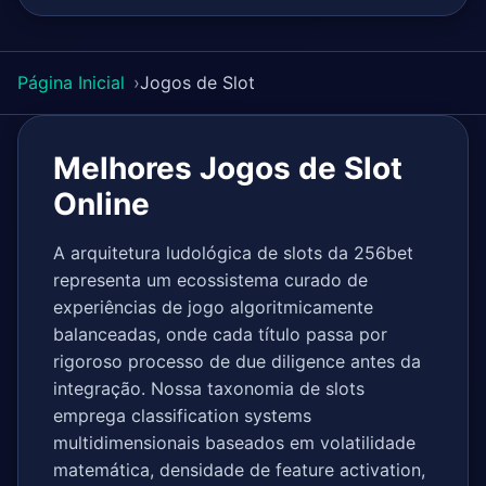
Página Inicial
Jogos de Slot
Melhores Jogos de Slot
Online
A arquitetura ludológica de slots da 256bet
representa um ecossistema curado de
experiências de jogo algoritmicamente
balanceadas, onde cada título passa por
rigoroso processo de due diligence antes da
integração. Nossa taxonomia de slots
emprega classification systems
multidimensionais baseados em volatilidade
matemática, densidade de feature activation,