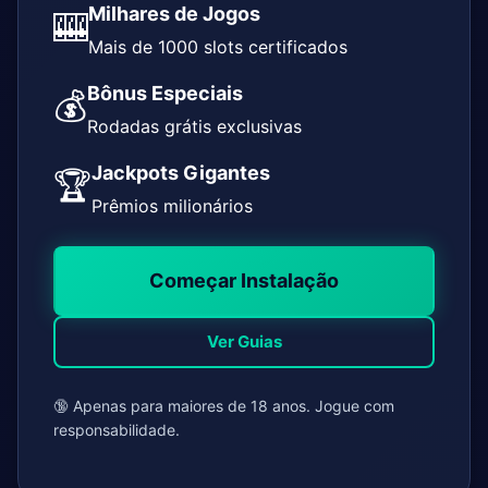
Milhares de Jogos
🎰
Mais de 1000 slots certificados
Bônus Especiais
💰
Rodadas grátis exclusivas
Jackpots Gigantes
🏆
Prêmios milionários
Começar Instalação
Ver Guias
🔞 Apenas para maiores de 18 anos. Jogue com
responsabilidade.