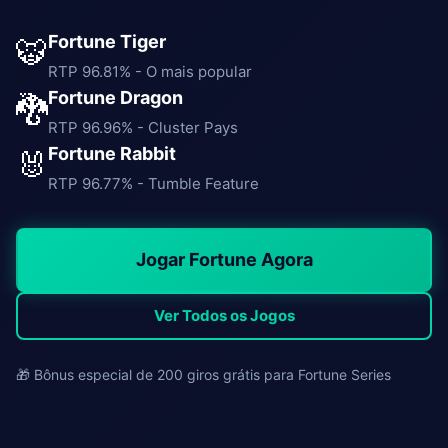
Fortune Tiger
🐯
RTP 96.81% - O mais popular
Fortune Dragon
🐉
RTP 96.96% - Cluster Pays
Fortune Rabbit
🐰
RTP 96.77% - Tumble Feature
Jogar Fortune Agora
Ver Todos os Jogos
🎁 Bônus especial de 200 giros grátis para Fortune Series