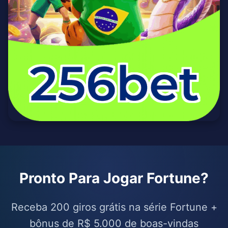
Pronto Para Jogar Fortune?
Receba 200 giros grátis na série Fortune +
bônus de R$ 5.000 de boas-vindas