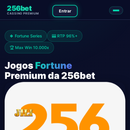
256bet
Entrar
CASSINO PREMIUM
🍀 Fortune Series
🎰 RTP 96%+
🏆 Max Win 10.000x
Jogos
Fortune
Premium da 256bet