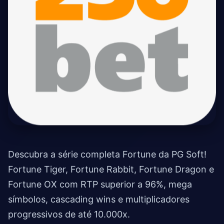
Descubra a série completa Fortune da PG Soft!
Fortune Tiger, Fortune Rabbit, Fortune Dragon e
Fortune OX com RTP superior a 96%, mega
símbolos, cascading wins e multiplicadores
progressivos de até 10.000x.