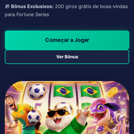
🎁
Bônus Exclusivos:
200 giros grátis de boas-vindas
para Fortune Series
Começar a Jogar
Ver Bônus