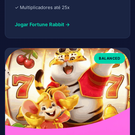
✓ Multiplicadores até 25x
Jogar Fortune Rabbit →
BALANCED