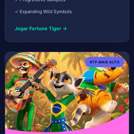
✓ Expanding Wild Symbols
Jogar Fortune Tiger →
RTP MAIS ALTO