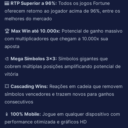
🎰
RTP Superior a 96%:
Todos os jogos Fortune
oferecem retorno ao jogador acima de 96%, entre os
melhores do mercado
🏆
Max Win até 10.000x:
Potencial de ganho massivo
com multiplicadores que chegam a 10.000x sua
aposta
🎨
Mega Símbolos 3×3:
Símbolos gigantes que
cobrem múltiplas posições amplificando potencial de
vitória
💥
Cascading Wins:
Reações em cadeia que removem
símbolos vencedores e trazem novos para ganhos
consecutivos
📱
100% Mobile:
Jogue em qualquer dispositivo com
performance otimizada e gráficos HD