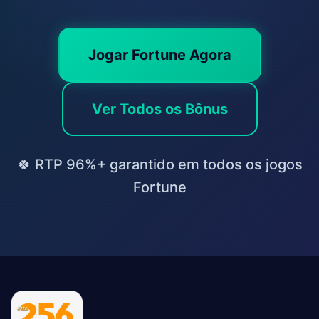
Jogar Fortune Agora
Ver Todos os Bônus
🍀 RTP 96%+ garantido em todos os jogos
Fortune